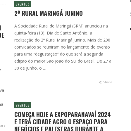
EVENTOS
2º RURAL MARINGÁ JUNINO
I
A Sociedade Rural de Maringá (SRM) anunciou na
quinta-feira (13), Dia de Santo Antônio, a
DE
realização do 2º Rural Maringá Junino. Mais de 200
convidados se reuniram no lançamento do evento
para uma “degustação” do que será a segunda
edição do maior São João do Sul do Brasil. De 27 a
30 de junho, o …
o
Share
iva
ma
EVENTOS
COMEÇA HOJE A EXPOPARANAVAÍ 2024
E TERÁ CIDADE AGRO O ESPAÇO PARA
are
NEGÓCIOS E PALESTRAS DURANTE A