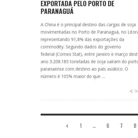
EXPORTADA PELO PORTO DE
PARANAGUÁ
A China é o principal destino das cargas de soja
movimentadas no Porto de Paranaguá, no Litora
representando 91,8% das exportações da
commodity. Segundo dados do governo
federal (Comex Stat), entre janeiro e março des
ano 3.208.185 toneladas de soja saíram do port
paranaense com destino ao país asiático. O
número é 105% maior do que …
Sh
1
…
6
7
8