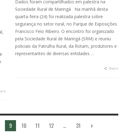
Dados foram compartilhados em palestra na
Sociedade Rural de Maringá Na manhã desta
quarta-feira (24) foi realizada palestra sobre
segurança no setor rural, no Parque de Exposições
Francisco Feio Ribeiro. O encontro foi organizado
l,
pela Sociedade Rural de Maringá (SRM) e reuniu
policiais da Patrulha Rural, da Rotam, produtores e
representantes de diversas entidades …
te
o
Share
are
9
10
11
12
…
31