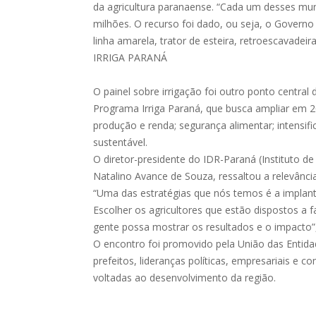
da agricultura paranaense. “Cada um desses mu
milhões. O recurso foi dado, ou seja, o Gover
linha amarela, trator de esteira, retroescavadei
IRRIGA PARANÁ
O painel sobre irrigação foi outro ponto centr
Programa Irriga Paraná, que busca ampliar em 20
produção e renda; segurança alimentar; intensi
sustentável.
O diretor-presidente do IDR-Paraná (Instituto d
Natalino Avance de Souza, ressaltou a relevância
“Uma das estratégias que nós temos é a implant
Escolher os agricultores que estão dispostos a f
gente possa mostrar os resultados e o impacto”,
O encontro foi promovido pela União das Entid
prefeitos, lideranças políticas, empresariais e 
voltadas ao desenvolvimento da região.