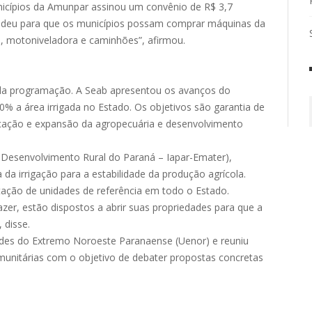
nicípios da Amunpar assinou um convênio de R$ 3,7
no deu para que os municípios possam comprar máquinas da
ra, motoniveladora e caminhões”, afirmou.
al da programação. A Seab apresentou os avanços do
% a área irrigada no Estado. Os objetivos são garantia de
ficação e expansão da agropecuária e desenvolvimento
e Desenvolvimento Rural do Paraná – Iapar-Emater),
 da irrigação para a estabilidade da produção agrícola.
ação de unidades de referência em todo o Estado.
azer, estão dispostos a abrir suas propriedades para que a
 disse.
ades do Extremo Noroeste Paranaense (Uenor) e reuniu
comunitárias com o objetivo de debater propostas concretas