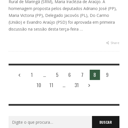
Rural de Maringá (SRM), Maria Iraclézia de Araújo. A
homenagem proposta pelos deputados Adriano José (PP),
Maria Victoria (PP), Delegado Jacovós (PL), Do Carmo
(União) e Evandro Araújo (PSD) foi aprovada em primeira
discussão na sessão desta terça-feira …
Share
1
…
5
6
7
8
9
10
11
…
31
Buscar
por: