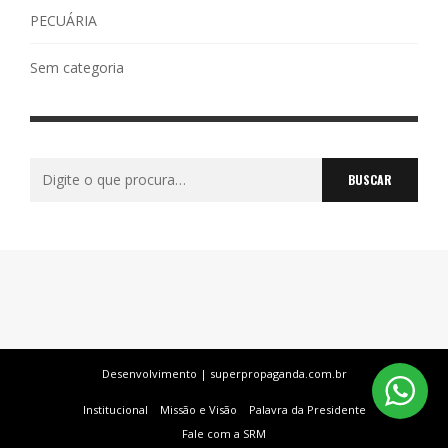
PECUÁRIA
Sem categoria
Buscar
por:
Desenvolvimento | superpropaganda.com.br
Institucional
Missão e Visão
Palavra da Presidente
Fale com a SRM