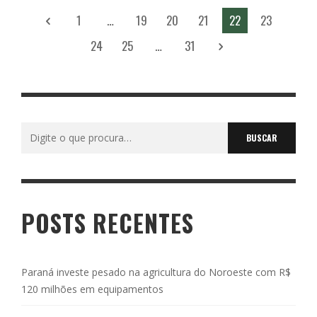
1
…
19
20
21
22
23
24
25
…
31
Buscar
por:
POSTS RECENTES
Paraná investe pesado na agricultura do Noroeste com R$
120 milhões em equipamentos