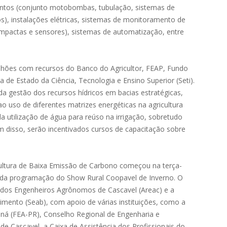
mentos (conjunto motobombas, tubulação, sistemas de
dos), instalações elétricas, sistemas de monitoramento de
mpactas e sensores), sistemas de automatização, entre
ilhões com recursos do Banco do Agricultor, FEAP, Fundo
a de Estado da Ciência, Tecnologia e Ensino Superior (Seti).
a gestão dos recursos hídricos em bacias estratégicas,
o uso de diferentes matrizes energéticas na agricultura
 utilização de água para reúso na irrigação, sobretudo
m disso, serão incentivados cursos de capacitação sobre
ultura de Baixa Emissão de Carbono começou na terça-
tro da programação do Show Rural Coopavel de Inverno. O
l dos Engenheiros Agrônomos de Cascavel (Areac) e a
cimento (Seab), com apoio de várias instituições, como a
á (FEA-PR), Conselho Regional de Engenharia e
de Cascavel, a Caixa de Assistência dos Profissionais do