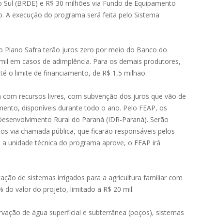
 Sul (BRDE) e R$ 30 milhões via Fundo de Equipamento
b. A execução do programa será feita pelo Sistema
do Plano Safra terão juros zero por meio do Banco do
mil em casos de adimplência. Para os demais produtores,
é o limite de financiamento, de R$ 1,5 milhão.
a com recursos livres, com subvenção dos juros que vão de
ento, disponíveis durante todo o ano. Pelo FEAP, os
Desenvolvimento Rural do Paraná (IDR-Paraná). Serão
s via chamada pública, que ficarão responsáveis pelos
a unidade técnica do programa aprove, o FEAP irá
ão de sistemas irrigados para a agricultura familiar com
% do valor do projeto, limitado a R$ 20 mil.
rvação de água superficial e subterrânea (poços), sistemas