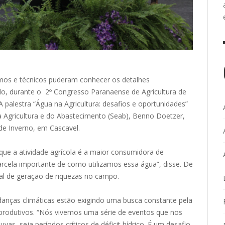
mos e técnicos puderam conhecer os detalhes
do, durante o 2º Congresso Paranaense de Agricultura de
A palestra “Água na Agricultura: desafios e oportunidades”
 da Agricultura e do Abastecimento (Seab), Benno Doetzer,
de Inverno, em Cascavel.
que a atividade agrícola é a maior consumidora de
rcela importante de como utilizamos essa água”, disse. De
ial de geração de riquezas no campo.
anças climáticas estão exigindo uma busca constante pela
rodutivos. “Nós vivemos uma série de eventos que nos
s, seja períodos críticos de déficit hídrico. É um desafio