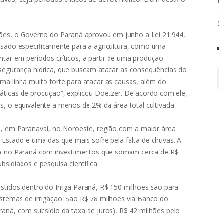
ões, o Governo do Paraná aprovou em junho a Lei 21.944,
nsado especificamente para a agricultura, como uma
ntar em períodos críticos, a partir de uma produção
 segurança hídrica, que buscam atacar as consequências do
ma linha muito forte para atacar as causas, além do
áticas de produção”, explicou Doetzer. De acordo com ele,
s, o equivalente a menos de 2% da área total cultivada.
o, em Paranavaí, no Noroeste, região com a maior área
o Estado e uma das que mais sofre pela falta de chuvas. A
gada no Paraná com investimentos que somam cerca de R$
bsidiados e pesquisa científica.
tidos dentro do Irriga Paraná, R$ 150 milhões são para
sistemas de irrigação. São R$ 78 milhões via Banco do
aná, com subsídio da taxa de juros), R$ 42 milhões pelo