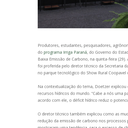
Produtores, estudantes, pesquisadores, agrôno
do
programa Irriga Paraná
, do Governo do Esta
Baixa Emissão de Carbono, na quinta-feira (29). 
foi proferida pelo diretor técnico da Secretaria
no parque tecnológico do Show Rural Coopavel 
Na contextualização do tema, Doetzer explicou 
recursos hídricos do mundo. “Cabe a nós uma pa
acordo com ele, o déficit hídrico reduz o potenc
O diretor técnico também explicou como as mud
redução da emissão de carbono nos processos p
mostraram uma tendência, seja o excesso de chuva