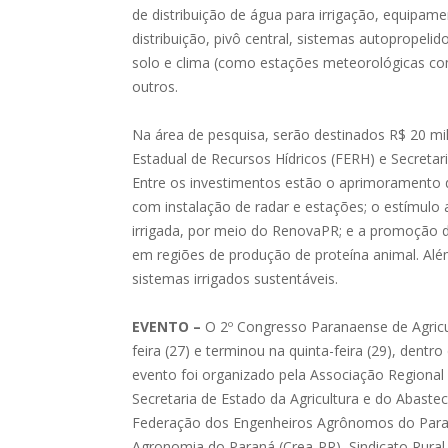
de distribuição de água para irrigação, equipa
distribuição, pivô central, sistemas autopropeli
solo e clima (como estações meteorológicas co
outros.
Na área de pesquisa, serão destinados R$ 20 m
Estadual de Recursos Hídricos (FERH) e Secretari
Entre os investimentos estão o aprimoramento d
com instalação de radar e estações; o estímulo a
irrigada, por meio do RenovaPR; e a promoção da
em regiões de produção de proteína animal. Alé
sistemas irrigados sustentáveis.
EVENTO –
O 2º Congresso Paranaense de Agric
feira (27) e terminou na quinta-feira (29), den
evento foi organizado pela Associação Regiona
Secretaria de Estado da Agricultura e do Abaste
Federação dos Engenheiros Agrônomos do Paran
Agronomia do Paraná (Crea-PR), Sindicato Rural 