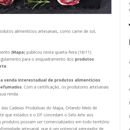
rodutos alimentícios artesanais, como carne de sol,
mento (
Mapa
) publicou nesta quarta-feira (18/11)
 regulamento para o enquadramento dos
produtos
rte
.
á a venda interestadual de produtos alimentícios
 defumados
. Com a certificação, os produtores artesanais
sua renda.
 das Cadeias Produtivas do Mapa, Orlando Melo de
ite que estados e o DF concedam o Selo Arte aos
es produtos possam ser comercializados em todo território
onformidade artesanal, que é um potencial agregador de