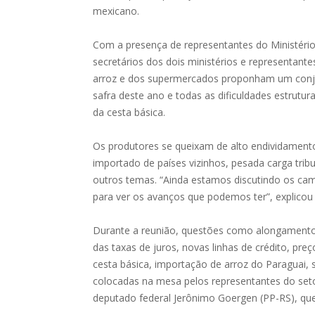
mexicano.
Com a presença de representantes do Ministério
secretários dos dois ministérios e representant
arroz e dos supermercados proponham um conju
safra deste ano e todas as dificuldades estrutu
da cesta básica.
Os produtores se queixam de alto endividamento
importado de países vizinhos, pesada carga tribu
outros temas. “Ainda estamos discutindo os cam
para ver os avanços que podemos ter”, explicou 
Durante a reunião, questões como alongamento
das taxas de juros, novas linhas de crédito, pr
cesta básica, importação de arroz do Paraguai, s
colocadas na mesa pelos representantes do seto
deputado federal Jerônimo Goergen (PP-RS), que