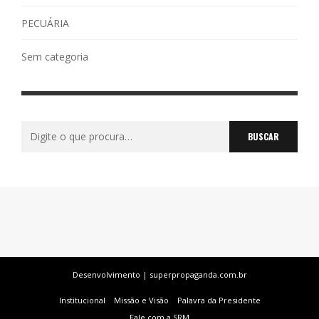
PECUÁRIA
Sem categoria
Buscar
por:
Desenvolvimento | superpropaganda.com.br
Institucional
Missão e Visão
Palavra da Presidente
Fale com a SRM