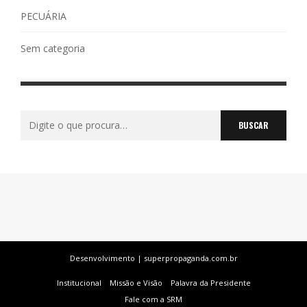
PECUÁRIA
Sem categoria
Buscar
por:
Desenvolvimento | superpropaganda.com.br
Institucional
Missão e Visão
Palavra da Presidente
Fale com a SRM