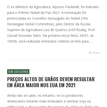
O ex-Ministro da Agricultura, Alysson Paolinelli, foi indicado
para o Prêmio Nobel da Paz 2021. A nomeação foi
protocolada no Conselho Norueguês do Nobel (The
Norwegian Nobel Committee), pelo Diretor da Escola
Superior de Agricultura Luiz de Queiroz (USP/Esalq), Prof.
Durval Dourado Neto. Na próxima terça-feira, 26/01, às
10h00, será realizada entrevista coletiva on-line para …
Share
SEM CATEGORIA
PREÇOS ALTOS DE GRÃOS DEVEM RESULTAR
EM ÁREA MAIOR NOS EUA EM 2021
Ainda não se sabe, no entanto, se os produtores
americanos estarão mais inclinados a semear soja ou
milho Com a alta recente dos preços de grãos na Bolsa de