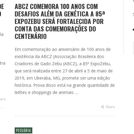
DE
ABCZ COMEMORA 100 ANOS COM
O
DESAFIOS ALÉM DA GENÉTICA A 85ª
EXPOZEBU SERÁ FORTALECIDA POR
CONTA DAS COMEMORAÇÕES DO
la
CENTENÁRIO
Em comemoração ao aniversário de 100 anos de
existência da ABCZ (Associação Brasileira dos
tra
Criadores de Gado Zebu (ABCZ), a 85ª ExpoZebu,
s
que será realizada entre 27 de abril a 5 de maio de
2019, em Uberaba, MG, promete ser uma edição
histórica. Prova disso está na grande quantidade de
leilões e shoppings de animais …
are
Share
PECUÁRIA