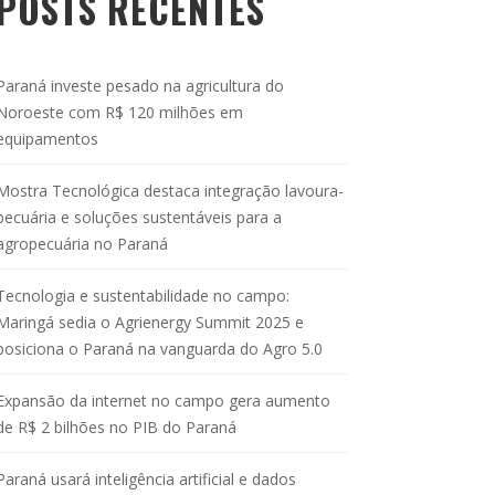
POSTS RECENTES
ANOS COM DESAFIOS
ALÉM DA GENÉTICA A
Paraná investe pesado na agricultura do
Noroeste com R$ 120 milhões em
85ª EXPOZEBU SERÁ
equipamentos
Mostra Tecnológica destaca integração lavoura-
FORTALECIDA POR
pecuária e soluções sustentáveis para a
agropecuária no Paraná
CONTA DAS
Tecnologia e sustentabilidade no campo:
COMEMORAÇÕES DO
Maringá sedia o Agrienergy Summit 2025 e
posiciona o Paraná na vanguarda do Agro 5.0
CENTENÁRIO
Expansão da internet no campo gera aumento
de R$ 2 bilhões no PIB do Paraná
Paraná usará inteligência artificial e dados